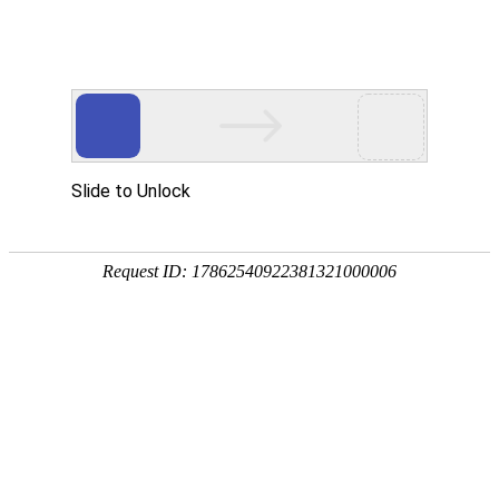
欢迎光临 [ 宜兴OB电竞官方网页有限公司 ] 官方网站！
网站首页
公司简介
产品展示