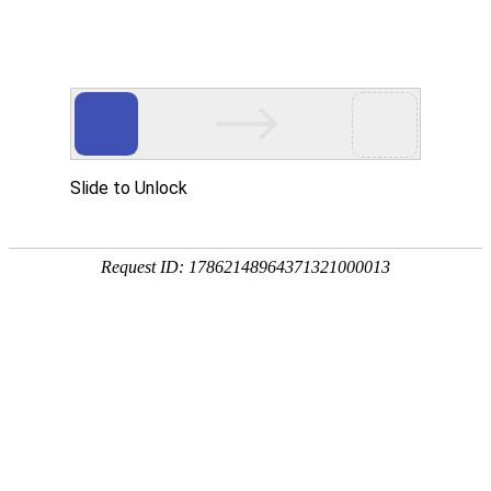
欢迎光临 [ 宜兴OB电竞官方网页有限公司 ] 官方网站！
网站首页
公司简介
产品展示