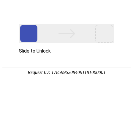
欢迎光临 [ 宜兴OB电竞官方网页有限公司 ] 官方网站！
网站首页
公司简介
产品展示